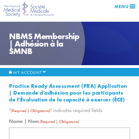
MENU
NBMS Membership
| Adhésion à la
SMNB
MY ACCOUNT
Practice Ready Assessment (PRA) Application
| Demande d’adhésion pour les participants
de l'Évaluation de la capacité à exercer (ÉCE)
"
" indicates required fields
(Required | Obligatoire)
Name | Nom
(Required | Obligatoire)