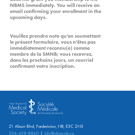
NBMS immediately. You will receive an
email confirming your enrollment in the
upcoming days.
Veuillez prendre note qu’en soumettant
le présent formulaire, vous n’êtes pas
immédiatement reconnu(e) comme
membre de la SMNB; vous recevrez,
dans les prochains jours, un courriel
confirmant votre inscription.
21 Alison Blvd, Fredericton, NB, E3C 2N5
506-458-8860
info@nbms.nb.ca